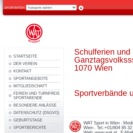
SPORTARTEN
Schulferien und 
STARTSEITE
Ganztagsvolksss
DER VEREIN
1070 Wien
KONTAKT
SPORTANGEBOTE
MITGLIEDSCHAFT
Sportverbände u
FERIEN UND TURNFREIE
SPORTABENDE
BESONDERE ANLÄSSE
DATENSCHUTZ (DSGVO)
GEBURTSTAGE
WAT Sport in Wien . Medi
SPORTBERICHTE
Wien . Tel.:+01/804 85 32
Web: www.wat.at . E-Mai